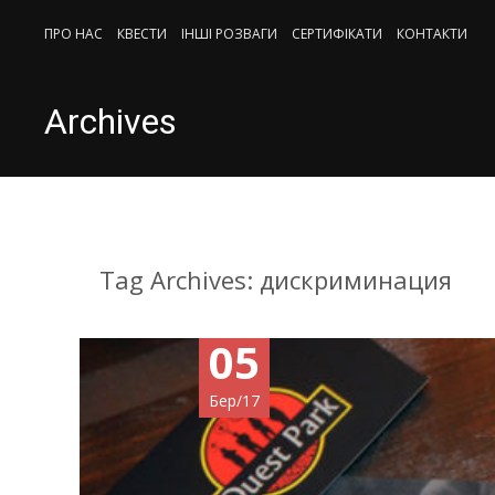
Skip
ПРО НАС
КВЕСТИ
ІНШІ РОЗВАГИ
СЕРТИФIКАТИ
КОНТАКТИ
to
content
Archives
Tag Archives: дискриминация
05
Бер/17