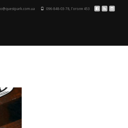
fo@questpark.com.ua
096-848-03-78
,
Гоголя 453