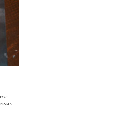
жская
миком к