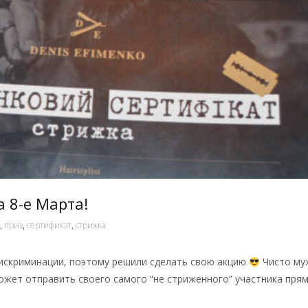
 8-е Марта!
,
приз
,
сертификат
,
стрижка
дискриминации, поэтому решили сделать свою акцию
Чисто му
ожет отправить своего самого “не стриженного” участника пря