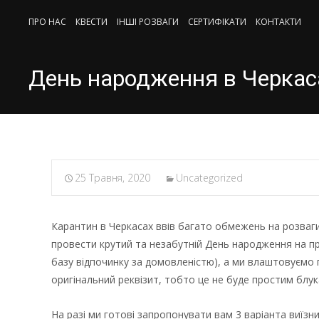
Skip
ПРО НАС
КВЕСТИ
ІНШІ РОЗВАГИ
СЕРТИФIКАТИ
КОНТАКТИ
to
content
День народження в Черкас
25 Травня, 2020
Uncategorized
Карантин в Черкасах ввів багато обмежень на розваг
провести крутий та незабутній День народження на пр
базу відпочинку за домовленістю), а ми влаштовуємо
оригінальний реквізит, тобто це не буде простим блу
На разі ми готові запропонувати вам 3 варіанта виїзни