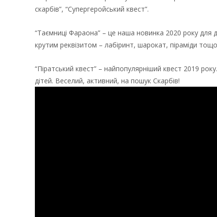
скарбів”, “Супергеройський квест”.
“Таємниці Фараона” – це наша новинка 2020 року для 
крутим реквізитом – лабіринт, шарокат, піраміди тощо.
“Піратський квест” – найпопулярніший квест 2019 року.
дітей. Веселий, активний, на пошук Скарбів!