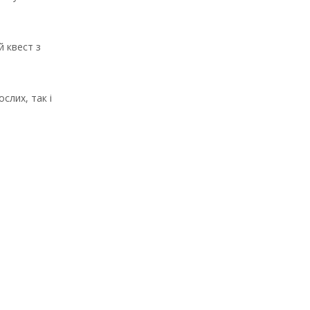
й квест з
слих, так і