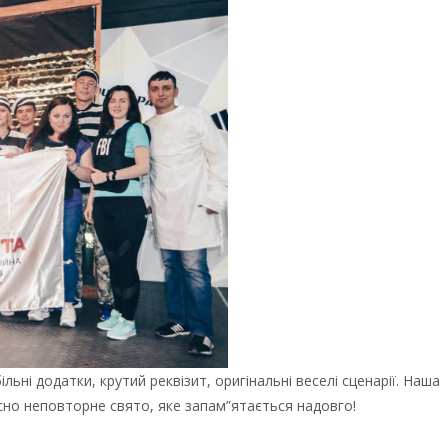
льні додатки, крутий реквізит, оригінальні веселі сценарії. Наша
сно неповторне свято, яке запам”ятається надовго!