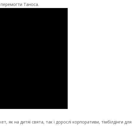
б перемогти Таноса.
 як на дитяі свята, так і дорослі корпоративи, тімбілдінги для 