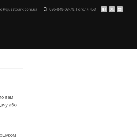
fo@questpark.com.ua
096-848-03-78
,
Гоголя 453
мо вам
дачу або
,
 пошуком