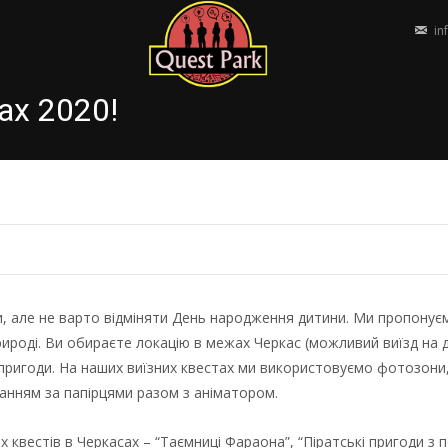
in
ах 2020!
и, але не варто відміняти День народження дитини. Ми пропонує
ироді. Ви обираєте локацію в межах Черкас (можливий виїзд на 
 пригоди. На наших виїзних квестах ми використовуємо фотозони
канням за папірцями разом з аніматором.
х квестів в Черкасах – “Таємниці Фараона”, “Піратські пригоди з