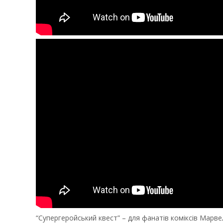
“Супергеройський квест” – для фанатів коміксів Марв