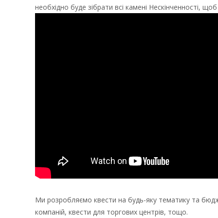
необхідно буде зібрати всі камені Нескінченності, що
Ми розробляємо квести на будь-яку тематику та бюджет,
компаній, квести для торгових центрів, тощо.