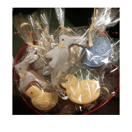
←
→
Previous
Next