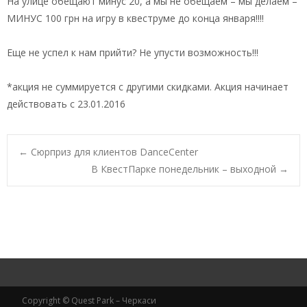
На улице обещают минус 20, а мы не обещаем – мы делаем –
МИНУС 100 грн на игру в квеструме до конца января!!!!
Еще не успел к нам прийти? Не упусти возможность!!!
*акция не суммируется с другими скидками. Акция начинает
действовать с 23.01.2016
Post
←
Сюрприз для клиентов DanceCenter
В КвестПарке понедельник – выходной
→
navigation
Copyright © Quest Park – Черкаси